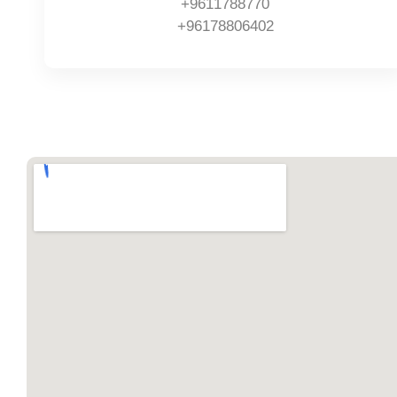
9611788770+
96178806402+