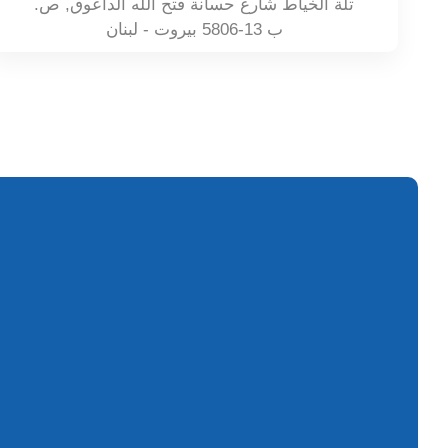
تلة الخياط شارع حسانة فتح الله الداعوق, ص.
ب 13-5806 بيروت - لبنان