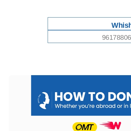
Whis
9617880