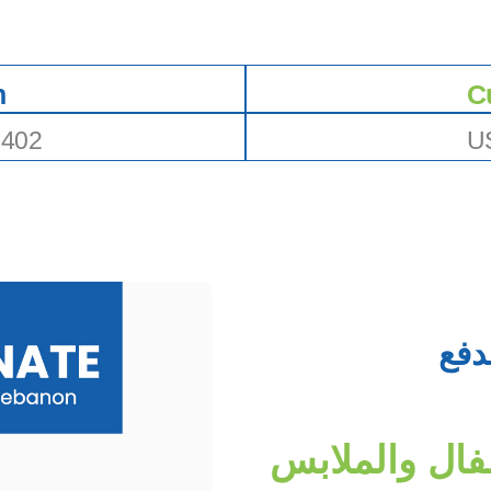
h
C
6402
U
طفال والملابس